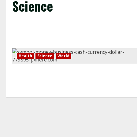
Science
Health
Science
World