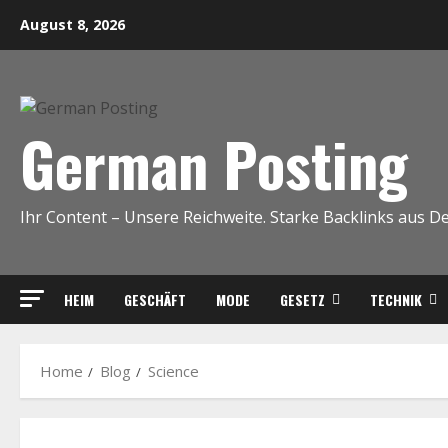
Skip
August 8, 2026
to
content
German Posting
Ihr Content – Unsere Reichweite. Starke Backlinks aus D
HEIM
GESCHÄFT
MODE
GESETZ
TECHNIK
Home
Blog
Science