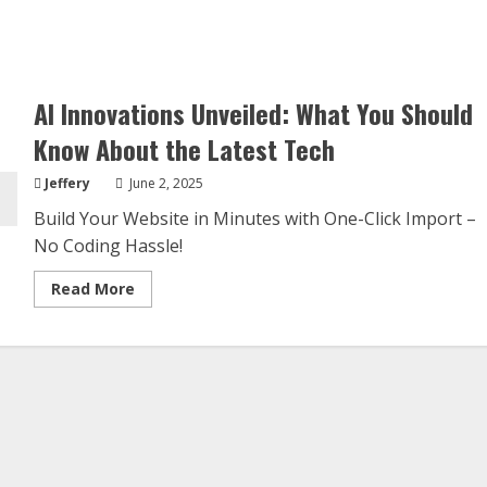
AI Innovations Unveiled: What You Should
Know About the Latest Tech
Jeffery
June 2, 2025
Build Your Website in Minutes with One-Click Import –
No Coding Hassle!
Read
Read More
more
about
AI
Innovations
Unveiled:
What
You
Should
Know
About
the
Latest
Tech