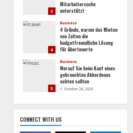
Mitarbeitersuche
unterstützt
3
July 30, 2026
Business
4 Gründe, warum das Mieten
von Zelten die
budgetfreundliche Lösung
für überteuerte
4
Veranstaltungsorte ist
Business
October 28, 2025
Worauf Sie beim Kauf eines
gebrauchten Akkordeons
achten sollten
5
October 28, 2025
CONNECT WITH US