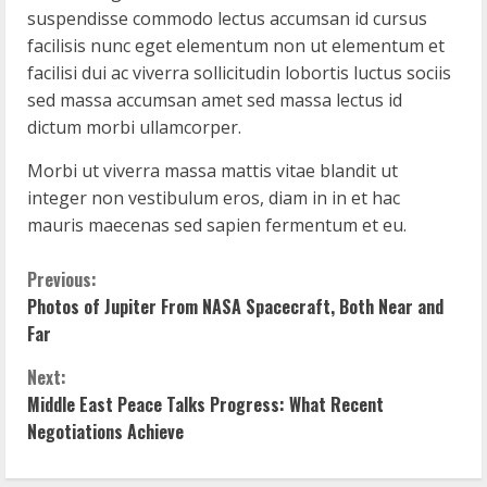
suspendisse commodo lectus accumsan id cursus
facilisis nunc eget elementum non ut elementum et
facilisi dui ac viverra sollicitudin lobortis luctus sociis
sed massa accumsan amet sed massa lectus id
dictum morbi ullamcorper.
Morbi ut viverra massa mattis vitae blandit ut
integer non vestibulum eros, diam in in et hac
mauris maecenas sed sapien fermentum et eu.
C
Previous:
Photos of Jupiter From NASA Spacecraft, Both Near and
o
Far
n
Next:
Middle East Peace Talks Progress: What Recent
t
Negotiations Achieve
i