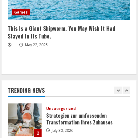
gebrauchten Akkordeons achten sollten
October 28, 2025
Games
5
This Is a Giant Shipworm. You May Wish It Had
Geschäft
Entscheidende Faktoren beim Kamera
Stayed In Its Tube.
Ankauf
May 22, 2025
July 30, 2026
1
Uncategorized
Strategien zur umfassenden
Transformation Ihres Zuhauses
TRENDING NEWS
July 30, 2026
2
Geschäft
Wie eine Jobbörse Ihr Unternehmen bei
der Mitarbeitersuche unterstützt
July 30, 2026
3