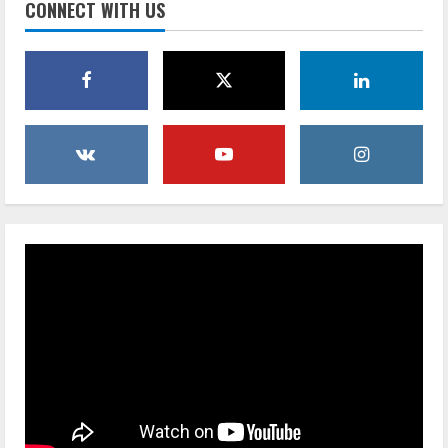
CONNECT WITH US
Transformation Ihres Zuhauses
July 30, 2026
2
Geschäft
Wie eine Jobbörse Ihr Unternehmen bei
der Mitarbeitersuche unterstützt
July 30, 2026
3
Business
4 Gründe, warum das Mieten von Zelten
die budgetfreundliche Lösung für
überteuerte Veranstaltungsorte ist
4
October 28, 2025
Business
Worauf Sie beim Kauf eines
gebrauchten Akkordeons achten sollten
October 28, 2025
5