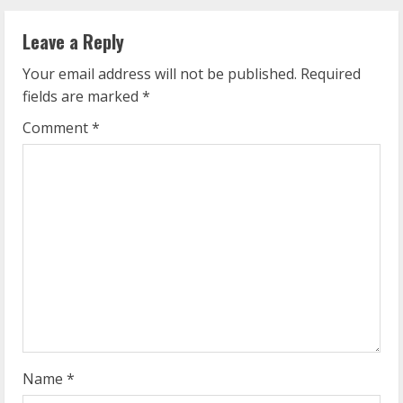
n
Leave a Reply
u
Your email address will not be published.
Required
e
fields are marked
*
R
Comment
*
e
a
d
i
n
g
Name
*