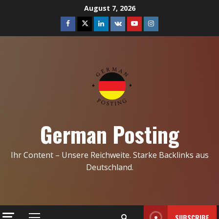
Skip
August 7, 2026
to
Facebook
Twitter
Linkedin
VK
Youtube
Instagram
content
German Posting
Ihr Content – Unsere Reichweite. Starke Backlinks aus
Deutschland.
SUBSCRIBE