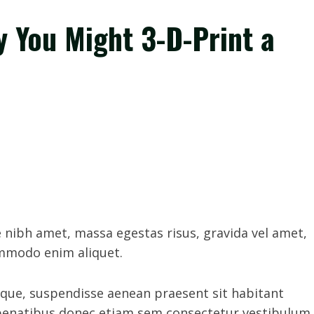
 You Might 3-D-Print a
 nibh amet, massa egestas risus, gravida vel amet,
ommodo enim aliquet.
eque, suspendisse aenean praesent sit habitant
a penatibus donec etiam sem consectetur vestibulum