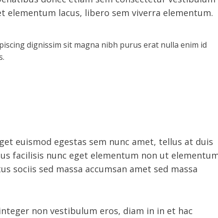
et elementum lacus, libero sem viverra elementum.
dipiscing dignissim sit magna nibh purus erat nulla enim id
s.
get euismod egestas sem nunc amet, tellus at duis
us facilisis nunc eget elementum non ut elementu
 luctus sociis sed massa accumsan amet sed massa
integer non vestibulum eros, diam in in et hac