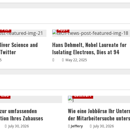
s Pick
Apps
liver Science and
Hans Dehmelt, Nobel Laureate for
 Twitter
Isolating Electrons, Dies at 94
5
May 22, 2025
rized
Geschäft
 zur umfassenden
Wie eine Jobbörse Ihr Unte
tion Ihres Zuhauses
der Mitarbeitersuche unters
July 30, 2026
Jeffery
July 30, 2026