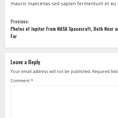
mauris maecenas sed sapien fermentum et eu.
C
Previous:
Photos of Jupiter From NASA Spacecraft, Both Near a
o
Far
n
t
Leave a Reply
i
Your email address will not be published.
Required fie
n
Comment
*
u
e
R