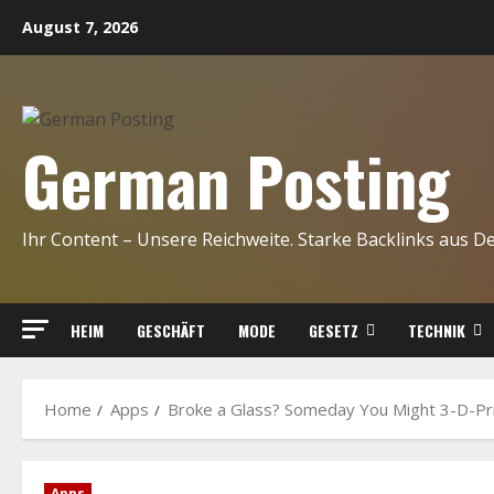
Skip
August 7, 2026
to
content
German Posting
Ihr Content – Unsere Reichweite. Starke Backlinks aus D
HEIM
GESCHÄFT
MODE
GESETZ
TECHNIK
Home
Apps
Broke a Glass? Someday You Might 3-D-Pr
Apps