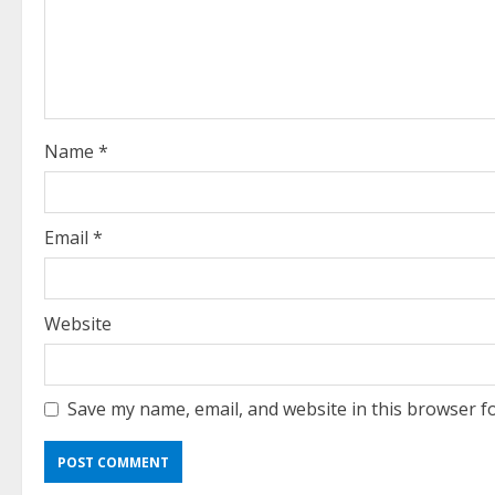
e
a
d
i
Name
*
n
g
Email
*
Website
Save my name, email, and website in this browser f