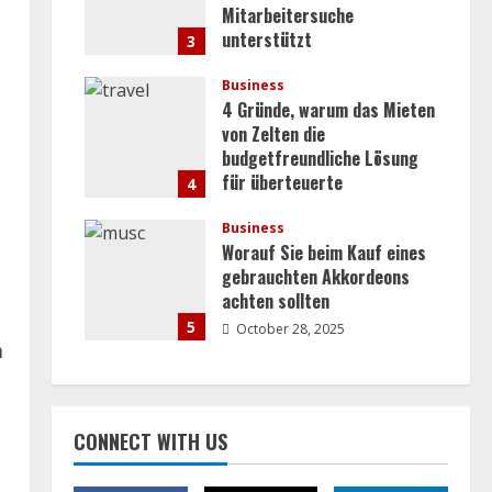
Mitarbeitersuche
unterstützt
3
July 30, 2026
Business
4 Gründe, warum das Mieten
von Zelten die
budgetfreundliche Lösung
für überteuerte
4
Veranstaltungsorte ist
Business
October 28, 2025
Worauf Sie beim Kauf eines
gebrauchten Akkordeons
achten sollten
5
October 28, 2025
m
CONNECT WITH US