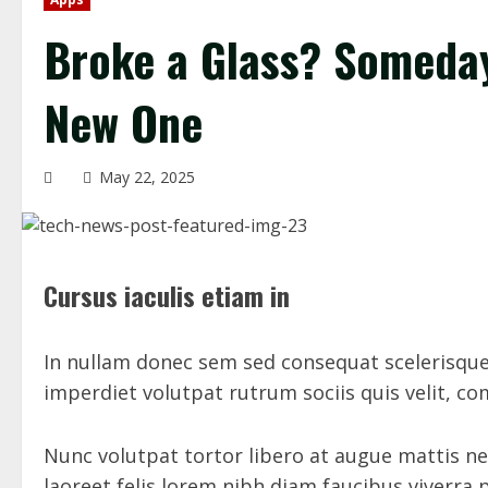
Broke a Glass? Someday
New One
May 22, 2025
Cursus iaculis etiam in
In nullam donec sem sed consequat scelerisque
imperdiet volutpat rutrum sociis quis velit, c
Nunc volutpat tortor libero at augue mattis n
laoreet felis lorem nibh diam faucibus viverr