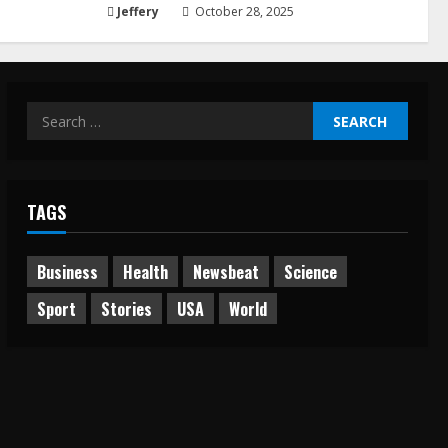
Jeffery
October 28, 2025
Search
for:
TAGS
Business
Health
Newsbeat
Science
Sport
Stories
USA
World