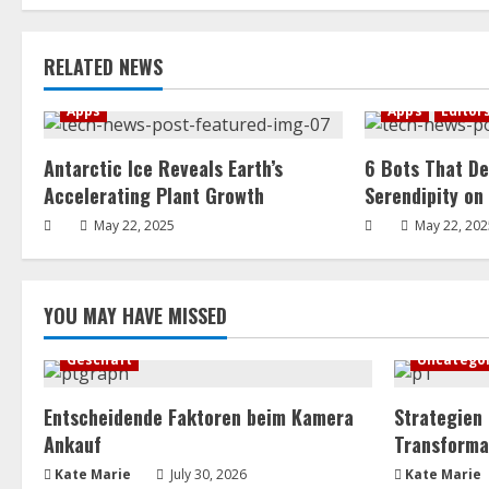
RELATED NEWS
Apps
Apps
Editor
Antarctic Ice Reveals Earth’s
6 Bots That De
Accelerating Plant Growth
Serendipity on
May 22, 2025
May 22, 202
YOU MAY HAVE MISSED
Geschäft
Uncatego
Entscheidende Faktoren beim Kamera
Strategien
Ankauf
Transforma
Kate Marie
July 30, 2026
Kate Marie