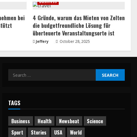
Business
rnehmen bei
4 Gründe, warum das Mieten von Zelten
tützt
die budgetfreundliche Lösung für
überteuerte Veranstaltungsorte ist
Jeffery
October 28, 2025
Search
for:
TAGS
Business
Health
Newsbeat
Science
Sport
Stories
USA
World