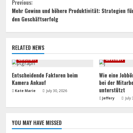
C
Previous:
Mehr Gewinn und höhere Produktivität: Strategien fü
o
den Geschäftserfolg
n
t
RELATED NEWS
i
Geschäft
Geschäft
n
Entscheidende Faktoren beim
Wie eine Jobbö
u
Kamera Ankauf
bei der Mitarb
e
unterstützt
Kate Marie
July 30, 2026
Jeffery
July 
R
e
YOU MAY HAVE MISSED
a