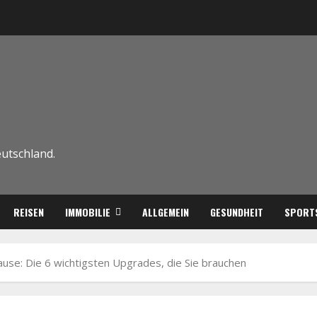
eutschland.
REISEN
IMMOBILIE
ALLGEMEIN
GESUNDHEIT
SPORT
ause: Die 6 wichtigsten Upgrades, die Sie brauchen