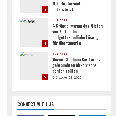
Mitarbeitersuche
unterstützt
3
e
July 30, 2026
Business
4 Gründe, warum das Mieten
von Zelten die
budgetfreundliche Lösung
für überteuerte
4
Veranstaltungsorte ist
Business
October 28, 2025
Worauf Sie beim Kauf eines
gebrauchten Akkordeons
achten sollten
5
October 28, 2025
CONNECT WITH US