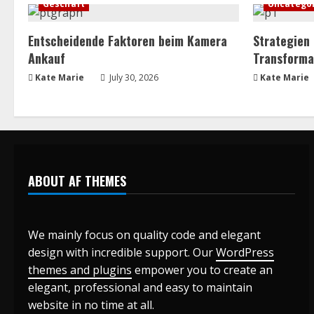
Geschäft
Uncatego
d
Entscheidende Faktoren beim Kamera
Strategien
i
Ankauf
Transforma
n
Kate Marie
July 30, 2026
Kate Marie
g
ABOUT AF THEMES
We mainly focus on quality code and elegant
design with incredible support. Our
WordPress
themes and plugins
empower you to create an
elegant, professional and easy to maintain
website in no time at all.