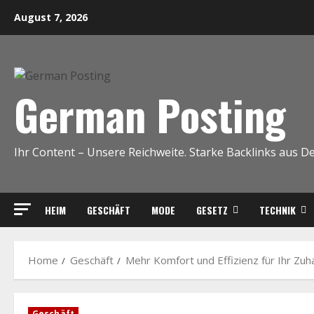
Skip
August 7, 2026
to
content
German Posting
Ihr Content – Unsere Reichweite. Starke Backlinks aus D
HEIM
GESCHÄFT
MODE
GESETZ
TECHNIK
Home
Geschäft
Mehr Komfort und Effizienz für Ihr Zuh
Geschäft